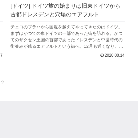
[ドイツ] ドイツ旅の始まりは旧東ドイツから
古都ドレスデンと穴場のエアフルト
旧
チェコのプラハから国境を越えてやってきたのはドイツ。
ン
まずはかつての東ドイツの一部であった街を訪れる。かつ
を
てのザクセン王国の首都であったドレスデンと中世時代の
が
街並みが残るエアフルトという街へ。12月も近くなり、冬
のドイツは小雨が止まずに降り寒...
17
2020.08.14
イツ