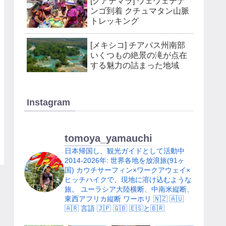
[グアテマラ] ウェウェテナ
ンゴ到着 クチュマタン山脈
トレッキング
[メキシコ] チアパス州南部
いくつもの絶景の滝が点在
する魅力の詰まった地域
Instagram
tomoya_yamauchi
日本帰国し、観光ガイドとして活動中
2014-2026年: 世界各地を放浪旅(91ヶ
国)
カウチサーフィン×ワークアウェイ×
ヒッチハイクで、現地に溶け込むような
旅。
ユーラシア大陸横断、中南米縦断、
東西アフリカ縦断
ワーホリ 🇳🇿 🇦🇺
🇦🇷
言語 🇯🇵 🇬🇧 🇪🇸と🇧🇷