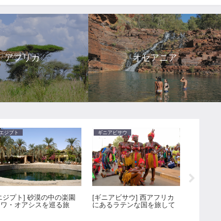
アフリカ
オセアニア
エジプト
ギニアビサウ
メキシコ
エジプト] 砂漠の中の楽園
[ギニアビサウ] 西アフリカ
[メキシコ
シワ・オアシスを巡る旅
にあるラテンな国を旅して
へ！ 美
絶景スポ