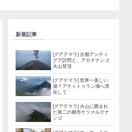
新着記事
[グアテマラ] 古都アンティ
グア訪問と、アカテナンゴ
火山登頂
[グアテマラ] 世界一美しい
湖？アティトゥラン湖へ滞
在して
[グアテマラ] 火山に囲まれ
た第二の都市ケツァルテナ
ンゴ