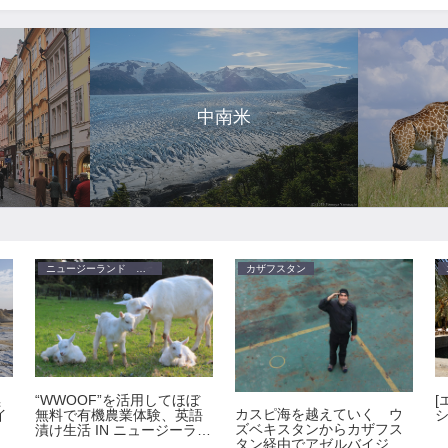
パ
中南米
ニュージーランド ワーキングホリデイ
カザフスタン
“WWOOF”を活用してほぼ
黒
[
カスピ海を越えていく ウ
無料で有機農業体験、英語
イ
ズベキスタンからカザフス
漬け生活 IN ニュージーラン
タン経由でアゼルバイジャ
ド