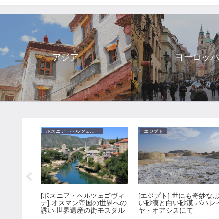
アジア
ヨーロッ
ボスニア・ヘルツェゴヴィナ
エジプト
[ボスニア・ヘルツェゴヴィ
海沿いの絶
[エジプト] 世にも奇妙な
ナ] オスマン帝国の世界への
ルサマトル
い砂漠と白い砂漠 バハレ
誘い 世界遺産の街モスタル
ヤ・オアシスにて