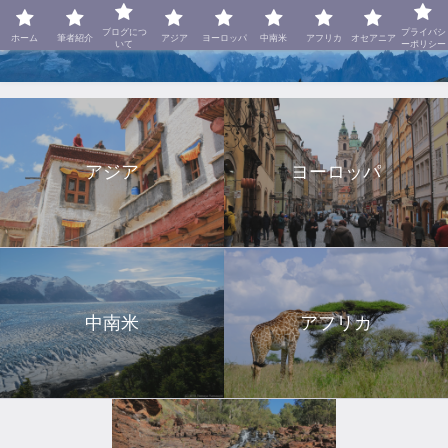
美しき世界に呼ばれて
ブログにつ
プライバシ
ホーム
筆者紹介
アジア
ヨーロッパ
中南米
アフリカ
オセアニア
いて
ーポリシー
アジア
ヨーロッパ
中南米
アフリカ