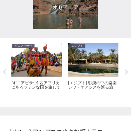
オセアニア
ギニアビサウ
エジプト
ト
[
[ギニアビサウ] 西アフリカ
[エジプト] 砂漠の中の楽園
同
ナ
にあるラテンな国を旅して
シワ・オアシスを巡る旅
の
ル