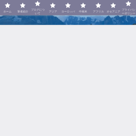
美しき世界に呼ばれて
ブログにつ
プライバシ
ホーム
筆者紹介
アジア
ヨーロッパ
中南米
アフリカ
オセアニア
いて
ーポリシー