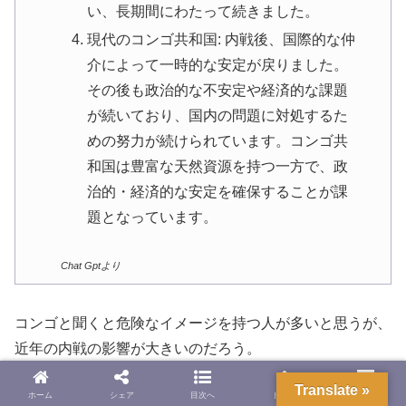
い、長期間にわたって続きました。
現代のコンゴ共和国: 内戦後、国際的な仲
介によって一時的な安定が戻りました。
その後も政治的な不安定や経済的な課題
が続いており、国内の問題に対処するた
めの努力が続けられています。コンゴ共
和国は豊富な天然資源を持つ一方で、政
治的・経済的な安定を確保することが課
題となっています。
Chat Gptより
コンゴと聞くと危険なイメージを持つ人が多いと思うが、
近年の内戦の影響が大きいのだろう。
Translate »
ホーム
シェア
目次へ
トップ
サイドバー
ただ私が実際に訪れた感覚だと、全くといっていいほど危