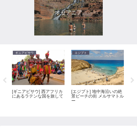
オセアニア
ギニアビサウ
エジプト
グ
[
グ
園
[ギニアビサウ] 西アフリカ
[エジプト] 地中海沿いの絶
火
にあるラテンな国を旅して
景ビーチの街 メルサマトル
ー