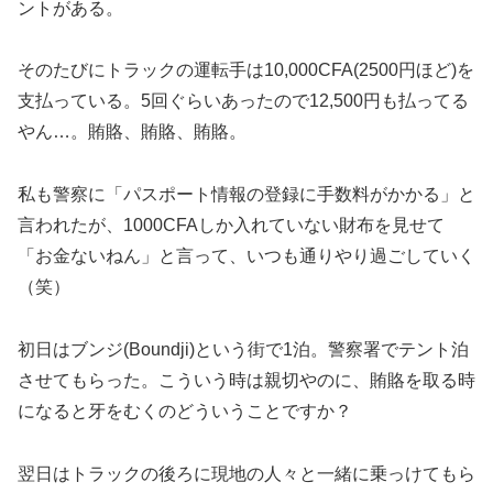
ントがある。
そのたびにトラックの運転手は10,000CFA(2500円ほど)を
支払っている。5回ぐらいあったので12,500円も払ってる
やん…。賄賂、賄賂、賄賂。
私も警察に「パスポート情報の登録に手数料がかかる」と
言われたが、1000CFAしか入れていない財布を見せて
「お金ないねん」と言って、いつも通りやり過ごしていく
（笑）
初日はブンジ(Boundji)という街で1泊。警察署でテント泊
させてもらった。こういう時は親切やのに、賄賂を取る時
になると牙をむくのどういうことですか？
翌日はトラックの後ろに現地の人々と一緒に乗っけてもら