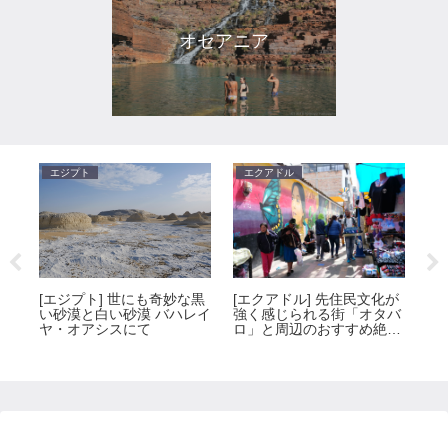
オセアニア
エジプト
エクアドル
ト
[エクアドル] 先住民文化が
「
[エジプト] 世にも奇妙な黒
同
強く感じられる街「オタバ
ウ
い砂漠と白い砂漠 バハレイ
ロ」と周辺のおすすめ絶景
ウ
ヤ・オアシスにて
スポット
界
る