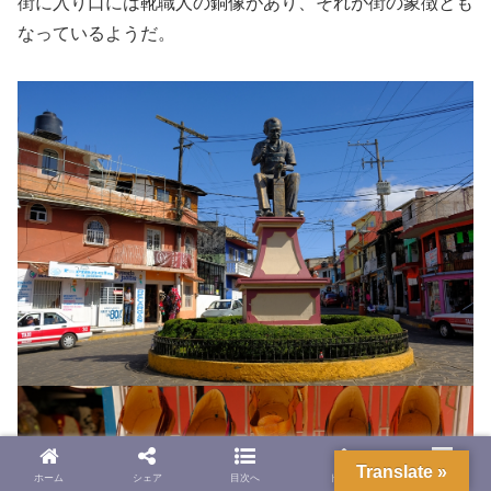
街に入り口には靴職人の銅像があり、それが街の象徴とも
なっているようだ。
Translate »
ホーム
シェア
目次へ
トップ
サイドバー