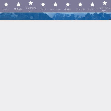
美しき世界に呼ばれて
ブログにつ
プライバシ
ホーム
筆者紹介
アジア
ヨーロッパ
中南米
アフリカ
オセアニア
いて
ーポリシー