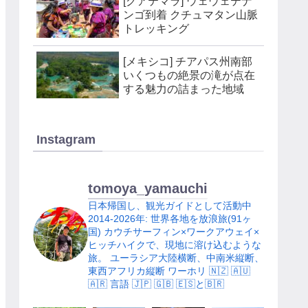
[グアテマラ] ウェウェテナ
ンゴ到着 クチュマタン山脈
トレッキング
[メキシコ] チアパス州南部
いくつもの絶景の滝が点在
する魅力の詰まった地域
Instagram
tomoya_yamauchi
日本帰国し、観光ガイドとして活動中
2014-2026年: 世界各地を放浪旅(91ヶ
国)
カウチサーフィン×ワークアウェイ×
ヒッチハイクで、現地に溶け込むような
旅。
ユーラシア大陸横断、中南米縦断、
東西アフリカ縦断
ワーホリ 🇳🇿 🇦🇺
🇦🇷
言語 🇯🇵 🇬🇧 🇪🇸と🇧🇷