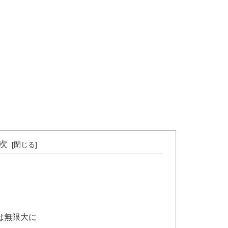
次
は無限大に