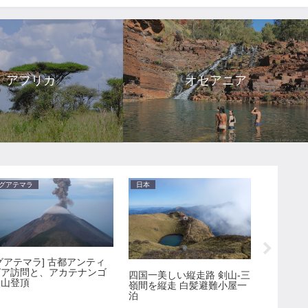
アフリカ
オセアニア
グアテマラ
日本
カザフス
グアテマラ] 古都アンティ
グア訪問と、アカテナンゴ
四国一美しい縦走路 剣山-三
火山登頂
カスピ海
嶺間を縦走 白髪避難小屋一
ズベキス
泊
タン経由