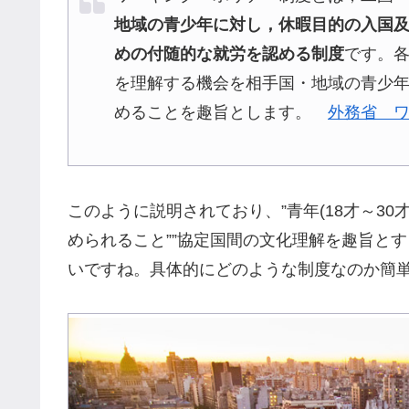
地域の青少年に対し，休暇目的の入国
めの付随的な就労を認める制度
です。
を理解する機会を相手国・地域の青少
めることを趣旨とします。
外務省 
このように説明されており、”青年(18才～30
められること””協定国間の文化理解を趣旨と
いですね。具体的にどのような制度なのか簡