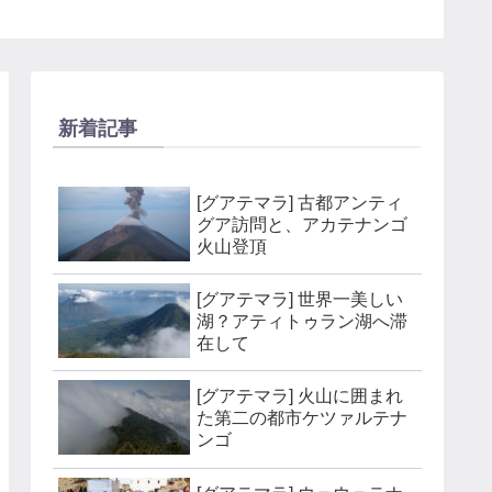
ンへ
新着記事
[グアテマラ] 古都アンティ
グア訪問と、アカテナンゴ
火山登頂
[グアテマラ] 世界一美しい
湖？アティトゥラン湖へ滞
在して
[グアテマラ] 火山に囲まれ
た第二の都市ケツァルテナ
ンゴ