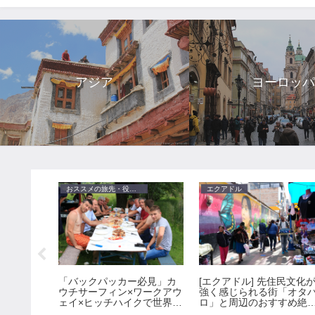
アジア
ヨーロッ
おススメの旅先・役に立つ情報・アイデアなど
エクアドル
ツェゴヴィ
「バックパッカー必見」カ
[エクアドル] 先住民文化
の世界への
ウチサーフィン×ワークアウ
強く感じられる街「オタ
街モスタル
ェイ×ヒッチハイクで世界を
ロ」と周辺のおすすめ絶
ディープに格安に旅する方
スポット