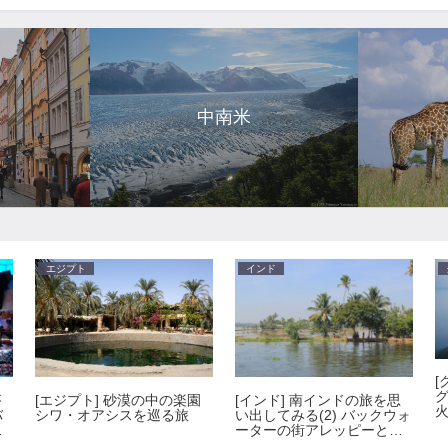
パ
中南米
エジプト
インド
[
が
[インド] 南インドの旅を思
[エジプト] 砂漠の中の楽園
バ
い出してみる(2) バックウォ
シワ・オアシスを巡る旅
景
ーターの街アレッピーとバ
ルカラの美しいビーチ